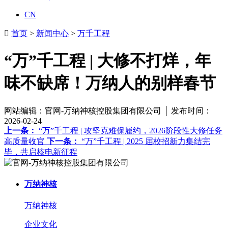
CN

首页
>
新闻中心
>
万千工程
“万”千工程 | 大修不打烊，年
味不缺席！万纳人的别样春节
网站编辑：官网-万纳神核控股集团有限公司 │ 发布时间：
2026-02-24
上一条：
“万”千工程 | 攻坚克难保履约，2026阶段性大修任务
高质量收官
下一条：
“万”千工程 | 2025 届校招新力集结完
毕，共启核电新征程
万纳神核
万纳神核
企业文化