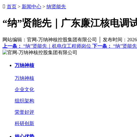

首页
>
新闻中心
>
纳贤能先
“纳”贤能先｜广东廉江核电调
网站编辑：官网-万纳神核控股集团有限公司 │ 发布时间：2026-
上一条：
“纳”贤能先｜机电仪工程师岗位
下一条：
“纳”贤能
万纳神核
万纳神核
企业文化
组织架构
荣誉好评
科研创新
核心优势