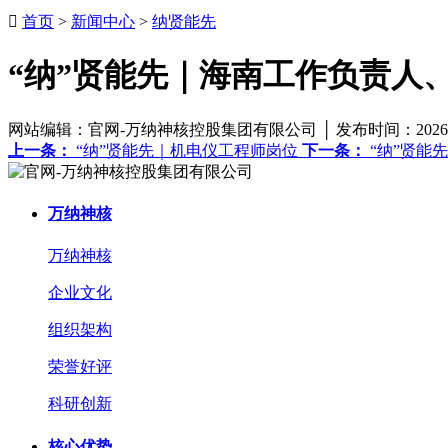

首页
>
新闻中心
>
纳贤能先
“纳”贤能先｜海南工作负责人
网站编辑：官网-万纳神核控股集团有限公司 │ 发布时间：2026-
上一条：
“纳”贤能先｜机电仪工程师岗位
下一条：
“纳”贤能
万纳神核
万纳神核
企业文化
组织架构
荣誉好评
科研创新
核心优势