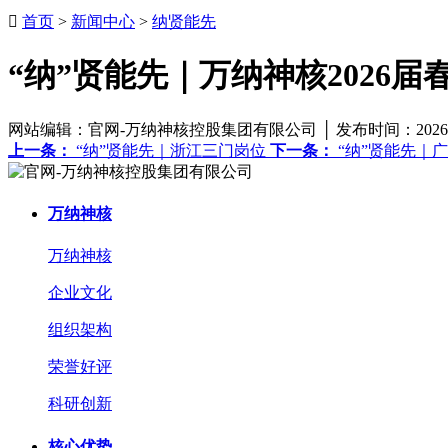

首页
>
新闻中心
>
纳贤能先
“纳”贤能先｜万纳神核2026
网站编辑：官网-万纳神核控股集团有限公司 │ 发布时间：2026-
上一条：
“纳”贤能先｜浙江三门岗位
下一条：
“纳”贤能先｜
万纳神核
万纳神核
企业文化
组织架构
荣誉好评
科研创新
核心优势