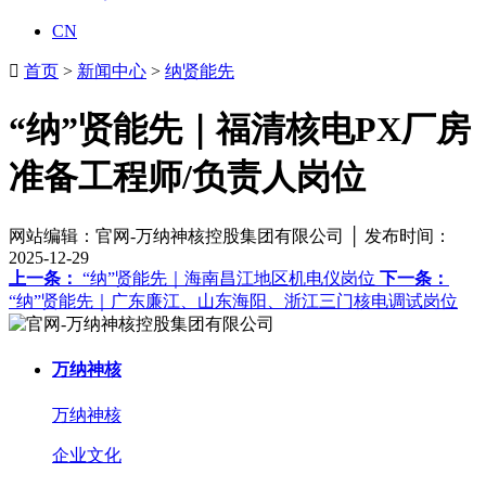
CN

首页
>
新闻中心
>
纳贤能先
“纳”贤能先｜福清核电PX厂房
准备工程师/负责人岗位
网站编辑：官网-万纳神核控股集团有限公司 │ 发布时间：
2025-12-29
上一条：
“纳”贤能先｜海南昌江地区机电仪岗位
下一条：
“纳”贤能先｜广东廉江、山东海阳、浙江三门核电调试岗位
万纳神核
万纳神核
企业文化