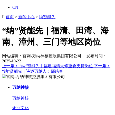
CN

首页
>
新闻中心
>
纳贤能先
“纳”贤能先｜福清、田湾、海
南、漳州、三门等地区岗位
网站编辑：官网-万纳神核控股集团有限公司 │ 发布时间：
2025-10-22
上一条：
“纳”贤能先｜福建福清大修重叠支持岗位
下一条：
“纳”贤能先｜讲述万纳人：邹结春
万纳神核
万纳神核
企业文化